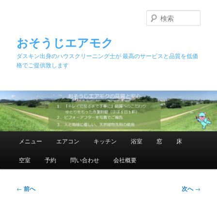
メ
イ
検
ン
索
コ
おそうじエアモク
ン
ダスキン出身のハウスクリーニング士が 最高のサービスと品質を低価
テ
格でご提供致します
ン
ツ
へ
移
動
メ
メニュー
エアコン
キッチン
浴室
窓
床
イ
ン
空室
予約
問い合わせ
会社概要
メ
ニ
ュ
投
←
前へ
次へ
→
ー
稿
ナ