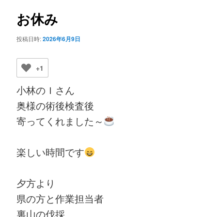
ビ
ゲ
お休み
ー
シ
投稿日時:
2026年6月9日
ョ
ン
+1
小林のＩさん
奥様の術後検査後
寄ってくれました～
楽しい時間です
夕方より
県の方と作業担当者
裏山の伐採