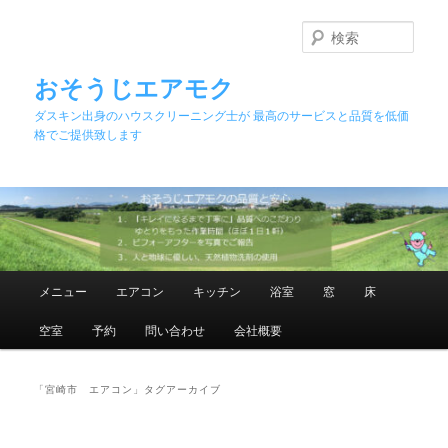
メ
サ
イ
ブ
検
ン
コ
索
コ
ン
おそうじエアモク
ン
テ
ダスキン出身のハウスクリーニング士が 最高のサービスと品質を低価
テ
ン
格でご提供致します
ン
ツ
ツ
へ
へ
移
移
動
動
メ
メニュー
エアコン
キッチン
浴室
窓
床
イ
ン
空室
予約
問い合わせ
会社概要
メ
ニ
ュ
「
宮崎市 エアコン
」タグアーカイブ
ー