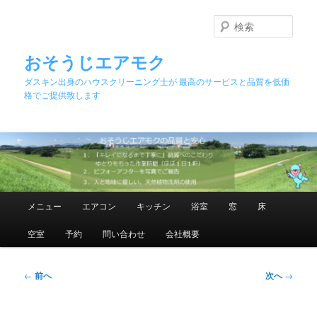
メ
イ
検
ン
索
コ
おそうじエアモク
ン
ダスキン出身のハウスクリーニング士が 最高のサービスと品質を低価
テ
格でご提供致します
ン
ツ
へ
移
動
メ
メニュー
エアコン
キッチン
浴室
窓
床
イ
ン
空室
予約
問い合わせ
会社概要
メ
ニ
ュ
投
←
前へ
次へ
→
ー
稿
ナ