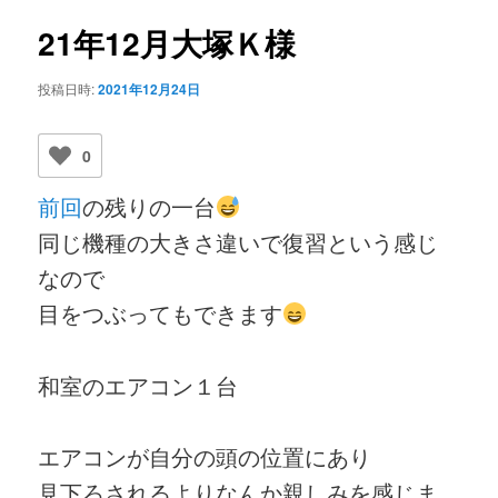
ビ
ゲ
21年12月大塚Ｋ様
ー
シ
投稿日時:
2021年12月24日
ョ
ン
0
前回
の残りの一台
同じ機種の大きさ違いで復習という感じ
なので
目をつぶってもできます
和室のエアコン１台
エアコンが自分の頭の位置にあり
見下ろされるよりなんか親しみを感じま