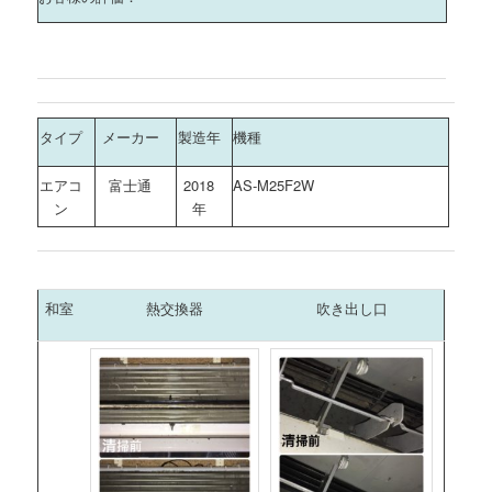
タイプ
メーカー
製造年
機種
エアコ
富士通
2018
AS-M25F2W
ン
年
和室
熱交換器
吹き出し口