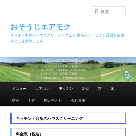
メ
イ
検
ン
索
コ
おそうじエアモク
ン
ダスキン出身のハウスクリーニング士が 最高のサービスと品質を低価
テ
格でご提供致します
ン
ツ
へ
移
動
メ
キッチン
メニュー
エアコン
浴室
窓
床
イ
ン
空室
予約
問い合わせ
会社概要
メ
ニ
ュ
キッチン・台所のハウスクリーニング
ー
料金表（税込）