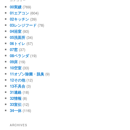
カテゴリー
00実績
(769)
01エアコン
(604)
02キッチン
(39)
03レンジフード
(78)
04浴室
(93)
05洗面所
(34)
06トイレ
(57)
07窓
(37)
08ベランダ
(19)
09床
(19)
10空室
(33)
11オゾン除菌・脱臭
(9)
12その他
(12)
13不具合
(3)
31連絡
(18)
32情報
(8)
33宣伝
(12)
34一休
(116)
ARCHIVES