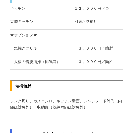
キッチン
１２，０００円／台
大型キッチン
別途お見積り
★オプション★
魚焼きグリル
３，０００円／箇所
天板の着脱清掃（排気口）
３，０００円／箇所
清掃個所
シンク周り、ガスコンロ、キッチン壁面、レンジフード外側（内
部は対象外）、収納扉（収納内部は対象外）
range