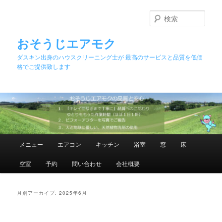
メ
サ
イ
ブ
検
ン
コ
索
コ
ン
おそうじエアモク
ン
テ
ダスキン出身のハウスクリーニング士が 最高のサービスと品質を低価
テ
ン
格でご提供致します
ン
ツ
ツ
へ
へ
移
移
動
動
メ
メニュー
エアコン
キッチン
浴室
窓
床
イ
ン
空室
予約
問い合わせ
会社概要
メ
ニ
ュ
月別アーカイブ:
2025年6月
ー