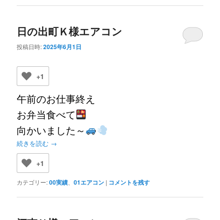
日の出町Ｋ様エアコン
投稿日時:
2025年6月1日
+1
午前のお仕事終え
お弁当食べて
向かいました～
続きを読む
→
+1
カテゴリー:
00実績
、
01エアコン
|
コメントを残す