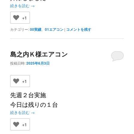
続きを読む
→
+1
カテゴリー:
00実績
、
01エアコン
|
コメントを残す
島之内Ｋ様エアコン
投稿日時:
2025年6月3日
+1
先週２台実施
今日は残りの１台
続きを読む
→
+1