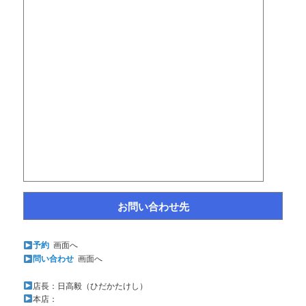
お問い合わせ先
予約
画面へ
問い合わせ
画面へ
店長：日高毅（ひだかたけし）
本店：