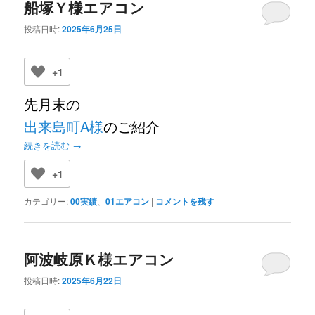
船塚Ｙ様エアコン
投稿日時:
2025年6月25日
+1
先月末の
出来島町A様
のご紹介
続きを読む
→
+1
カテゴリー:
00実績
、
01エアコン
|
コメントを残す
阿波岐原Ｋ様エアコン
投稿日時:
2025年6月22日