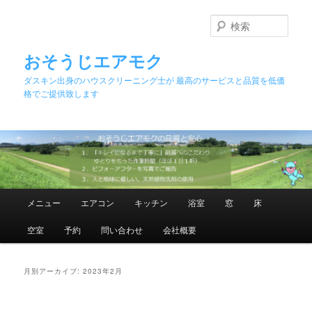
メ
サ
イ
ブ
検
ン
コ
索
コ
ン
おそうじエアモク
ン
テ
ダスキン出身のハウスクリーニング士が 最高のサービスと品質を低価
テ
ン
格でご提供致します
ン
ツ
ツ
へ
へ
移
移
動
動
メ
メニュー
エアコン
キッチン
浴室
窓
床
イ
ン
空室
予約
問い合わせ
会社概要
メ
ニ
ュ
月別アーカイブ:
2023年2月
ー