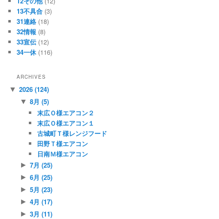
12その他
(12)
13不具合
(3)
31連絡
(18)
32情報
(8)
33宣伝
(12)
34一休
(116)
ARCHIVES
2026
(124)
▼
8月
(5)
▼
末広Ｏ様エアコン２
末広Ｏ様エアコン１
古城町Ｔ様レンジフード
田野Ｔ様エアコン
日南Ｍ様エアコン
7月
(25)
►
6月
(25)
►
5月
(23)
►
4月
(17)
►
3月
(11)
►