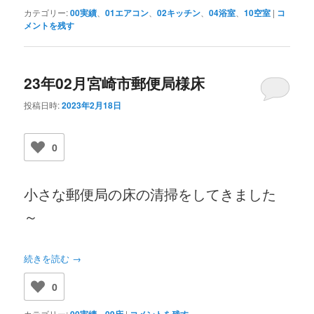
カテゴリー:
00実績
、
01エアコン
、
02キッチン
、
04浴室
、
10空室
|
コ
メントを残す
23年02月宮崎市郵便局様床
投稿日時:
2023年2月18日
0
小さな郵便局の床の清掃をしてきました
～
続きを読む
→
0
カテゴリー:
00実績
、
09床
|
コメントを残す