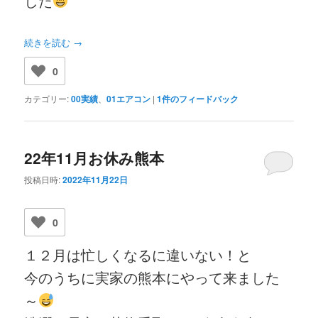
した
続きを読む
→
0
カテゴリー:
00実績
、
01エアコン
|
1
件のフィードバック
22年11月お休み熊本
投稿日時:
2022年11月22日
0
１２月は忙しくなるに違いない！と
今のうちに実家の熊本にやって来ました
～