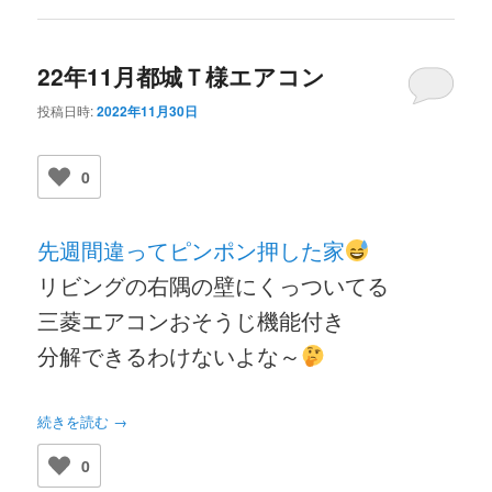
22年11月都城Ｔ様エアコン
投稿日時:
2022年11月30日
0
先週間違ってピンポン押した家
リビングの右隅の壁にくっついてる
三菱エアコンおそうじ機能付き
分解できるわけないよな～
続きを読む
→
0