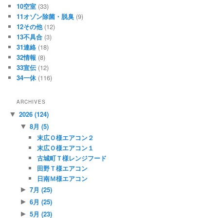
10空室
(33)
11オゾン除菌・脱臭
(9)
12その他
(12)
13不具合
(3)
31連絡
(18)
32情報
(8)
33宣伝
(12)
34一休
(116)
ARCHIVES
2026
(124)
▼
8月
(5)
▼
末広Ｏ様エアコン２
末広Ｏ様エアコン１
古城町Ｔ様レンジフード
田野Ｔ様エアコン
日南Ｍ様エアコン
7月
(25)
►
6月
(25)
►
5月
(23)
►