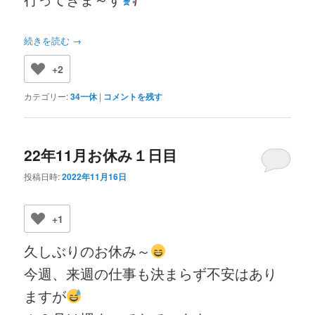
続きを読む
→
+2
カテゴリー:
34一休
|
コメントを残す
22年11月お休み１日目
投稿日時:
2022年11月16日
+1
久しぶりのお休み～
今週、来週の仕事も決まらず不安はあり
ますが