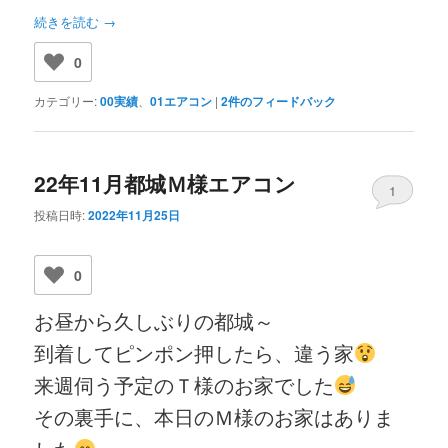
続きを読む
→
0
カテゴリー:
00実績
、
01エアコン
|
2
件のフィードバック
22年11月都城Ｍ様エアコン
1
投稿日時:
2022年11月25日
0
お昼から久しぶりの都城～
到着してピンポン押したら、違う家
来週伺う予定のＴ様のお家でした
その裏手に、本日のＭ様のお家はありま