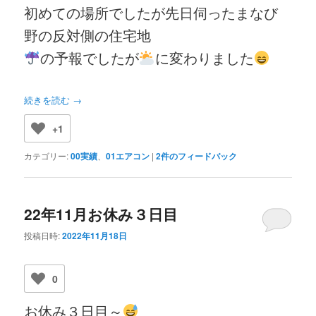
初めての場所でしたが先日伺ったまなび
野の反対側の住宅地
の予報でしたが
に変わりました
続きを読む
→
+1
カテゴリー:
00実績
、
01エアコン
|
2
件のフィードバック
22年11月お休み３日目
投稿日時:
2022年11月18日
0
お休み３日目～