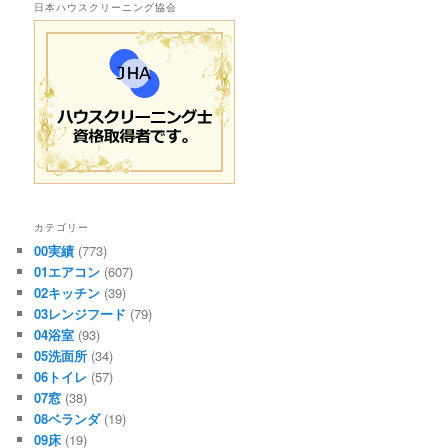
日本ハウスクリーニング協会
カテゴリー
00実績
(773)
01エアコン
(607)
02キッチン
(39)
03レンジフード
(79)
04浴室
(93)
05洗面所
(34)
06トイレ
(57)
07窓
(38)
08ベランダ
(19)
09床
(19)