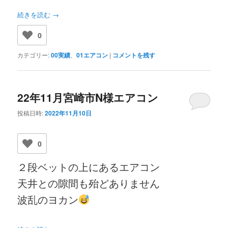
続きを読む
→
0
カテゴリー:
00実績
、
01エアコン
|
コメントを残す
22年11月宮崎市N様エアコン
投稿日時:
2022年11月10日
0
２段ベットの上にあるエアコン
天井との隙間も殆どありません
波乱のヨカン