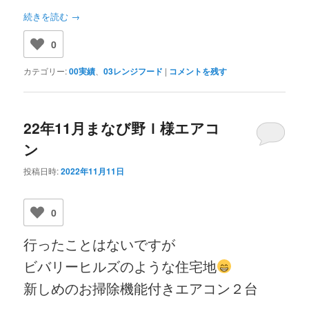
続きを読む
→
0
カテゴリー:
00実績
、
03レンジフード
|
コメントを残す
22年11月まなび野Ｉ様エアコ
ン
投稿日時:
2022年11月11日
0
行ったことはないですが
ビバリーヒルズのような住宅地
新しめのお掃除機能付きエアコン２台