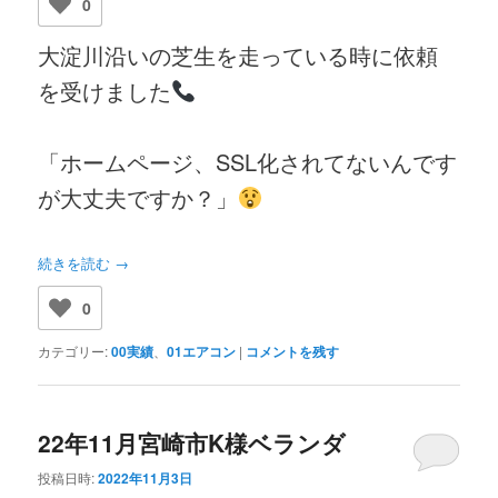
0
大淀川沿いの芝生を走っている時に依頼
を受けました
「ホームページ、SSL化されてないんです
が大丈夫ですか？」
続きを読む
→
0
カテゴリー:
00実績
、
01エアコン
|
コメントを残す
22年11月宮崎市K様ベランダ
投稿日時:
2022年11月3日