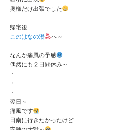
奥様だけ出張でした
帰宅後
このはなの湯
へ～
なんか痛風の予感
偶然にも２日間休み～
・
・
・
翌日～
痛風です
日南に行きたかったけど
安静の大獄～