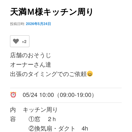
ビ
ゲ
天満Ｍ様キッチン周り
ー
シ
投稿日時:
2026年5月24日
ョ
ン
+2
店舗のおそうじ
オーナーさん達
出張のタイミングでのご依頼
05/24 10:00（09:00-19:00）
内
キッチン周り
容
①窓 2ｈ
②換気扇・ダクト 4h