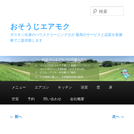
メ
イ
検
ン
索
コ
おそうじエアモク
ン
ダスキン出身のハウスクリーニング士が 最高のサービスと品質を低価
テ
格でご提供致します
ン
ツ
へ
移
動
メ
メニュー
エアコン
キッチン
浴室
窓
床
イ
ン
空室
予約
問い合わせ
会社概要
メ
ニ
ュ
投
←
前へ
次へ
→
ー
稿
ナ