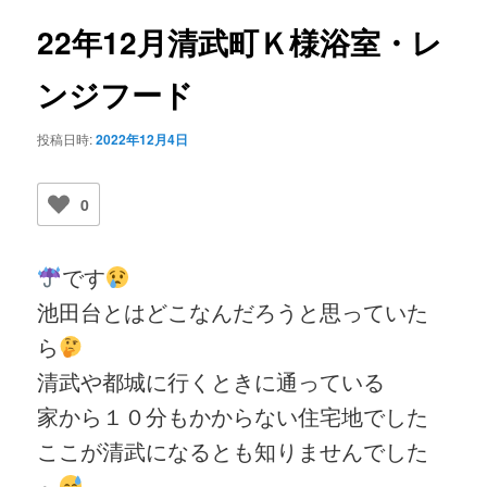
ビ
ゲ
22年12月清武町Ｋ様浴室・レ
ー
シ
ンジフード
ョ
ン
投稿日時:
2022年12月4日
0
です
池田台とはどこなんだろうと思っていた
ら
清武や都城に行くときに通っている
家から１０分もかからない住宅地でした
ここが清武になるとも知りませんでした
～