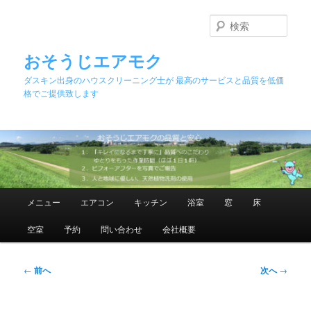
メ
イ
検
ン
索
コ
おそうじエアモク
ン
ダスキン出身のハウスクリーニング士が 最高のサービスと品質を低価
テ
格でご提供致します
ン
ツ
へ
移
動
メ
メニュー
エアコン
キッチン
浴室
窓
床
イ
ン
空室
予約
問い合わせ
会社概要
メ
ニ
ュ
投
←
前へ
次へ
→
ー
稿
ナ