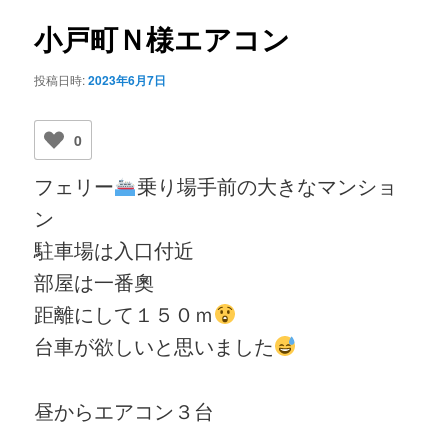
ビ
ゲ
小戸町Ｎ様エアコン
ー
シ
投稿日時:
2023年6月7日
ョ
ン
0
フェリー
乗り場手前の大きなマンショ
ン
駐車場は入口付近
部屋は一番奧
距離にして１５０ｍ
台車が欲しいと思いました
昼からエアコン３台