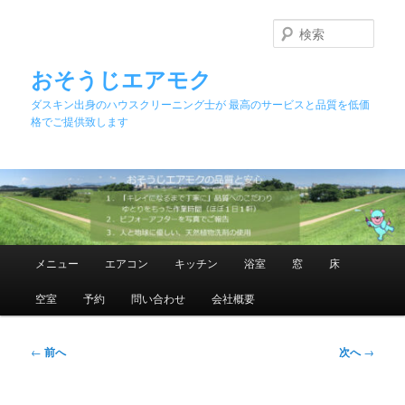
メ
イ
検
ン
索
コ
おそうじエアモク
ン
ダスキン出身のハウスクリーニング士が 最高のサービスと品質を低価
テ
格でご提供致します
ン
ツ
へ
移
動
メ
メニュー
エアコン
キッチン
浴室
窓
床
イ
ン
空室
予約
問い合わせ
会社概要
メ
ニ
ュ
投
←
前へ
次へ
→
ー
稿
ナ