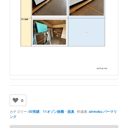
0
カテゴリー:
00実績
、
11オゾン除菌・脱臭
作成者:
airmoku
パーマリ
ンク