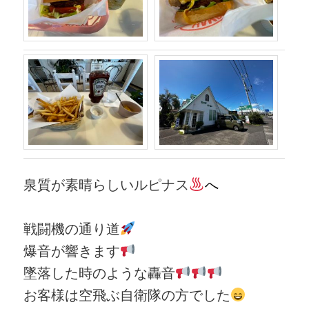
泉質が素晴らしいルピナス
へ
戦闘機の通り道
爆音が響きます
墜落した時のような轟音
お客様は空飛ぶ自衛隊の方でした