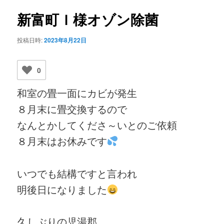
ビ
ゲ
新富町Ｉ様オゾン除菌
ー
シ
投稿日時:
2023年8月22日
ョ
ン
0
和室の畳一面にカビが発生
８月末に畳交換するので
なんとかしてくださ～いとのご依頼
８月末はお休みです
いつでも結構ですと言われ
明後日になりました
久しぶりの児湯郡