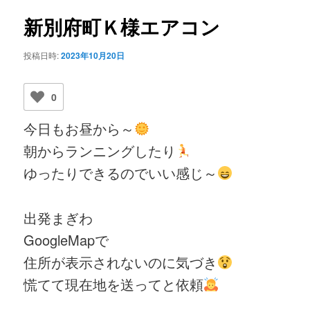
ビ
ゲ
新別府町Ｋ様エアコン
ー
シ
投稿日時:
2023年10月20日
ョ
ン
0
今日もお昼から～
朝からランニングしたり
ゆったりできるのでいい感じ～
出発まぎわ
GoogleMapで
住所が表示されないのに気づき
慌てて現在地を送ってと依頼