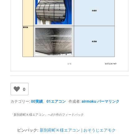
0
カテゴリー:
00実績
、
01エアコン
作成者:
airmoku
パーマリンク
「
新別府町Ｋ様エアコン
」への1件のフィードバック
ピンバック:
新別府町Ｋ様エアコン | おそうじエアモク