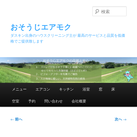
メ
イ
検
ン
索
コ
おそうじエアモク
ン
ダスキン出身のハウスクリーニング士が 最高のサービスと品質を低価
テ
格でご提供致します
ン
ツ
へ
移
動
メ
メニュー
エアコン
キッチン
浴室
窓
床
イ
ン
空室
予約
問い合わせ
会社概要
メ
ニ
ュ
投
←
前へ
次へ
→
ー
稿
ナ