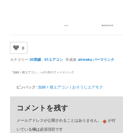
0
カテゴリー:
00実績
、
01エアコン
作成者:
airmoku
パーマリンク
「
加納Ｉ様エアコン
」への1件のフィードバック
ピンバック:
加納Ｉ様エアコン | おそうじエアモク
コメントを残す
※
メールアドレスが公開されることはありません。
が付
いている欄は必須項目です