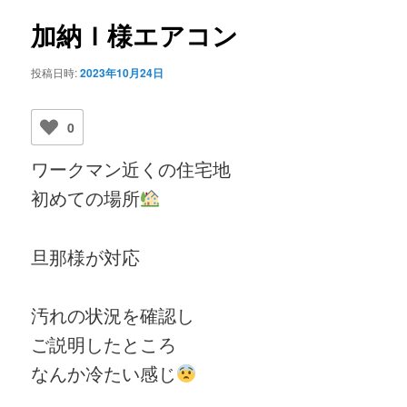
ビ
ゲ
加納Ｉ様エアコン
ー
シ
投稿日時:
2023年10月24日
ョ
ン
0
ワークマン近くの住宅地
初めての場所
旦那様が対応
汚れの状況を確認し
ご説明したところ
なんか冷たい感じ