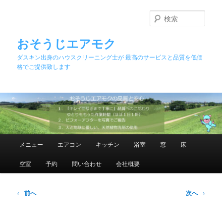
メ
イ
検
ン
索
コ
おそうじエアモク
ン
ダスキン出身のハウスクリーニング士が 最高のサービスと品質を低価
テ
格でご提供致します
ン
ツ
へ
移
動
メ
メニュー
エアコン
キッチン
浴室
窓
床
イ
ン
空室
予約
問い合わせ
会社概要
メ
ニ
ュ
投
←
前へ
次へ
→
ー
稿
ナ