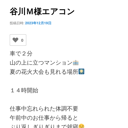
ビ
ゲ
谷川Ｍ様エアコン
ー
シ
投稿日時:
2023年12月19日
ョ
ン
0
車で２分
山の上に立つマンション
夏の花火大会も見れる場所
１４時開始
仕事中忘れられた体調不要
午前中のお仕事から帰ると
ぶり返しぎりぎりまで就寝