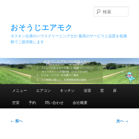
メ
イ
検
ン
索
コ
おそうじエアモク
ン
ダスキン出身のハウスクリーニング士が 最高のサービスと品質を低価
テ
格でご提供致します
ン
ツ
へ
移
動
メ
メニュー
エアコン
キッチン
浴室
窓
床
イ
ン
空室
予約
問い合わせ
会社概要
メ
ニ
ュ
投
←
前へ
次へ
→
ー
稿
ナ