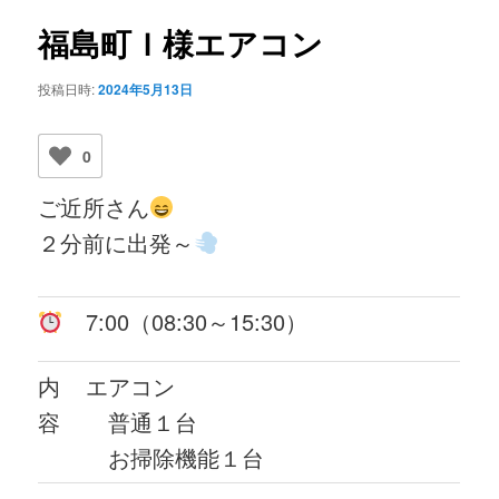
ビ
ゲ
福島町Ｉ様エアコン
ー
シ
投稿日時:
2024年5月13日
ョ
ン
0
ご近所さん
２分前に出発～
7:00（08:30～15:30）
内
エアコン
容
普通１台
お掃除機能１台