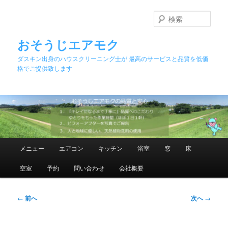
メ
イ
検
ン
索
コ
おそうじエアモク
ン
ダスキン出身のハウスクリーニング士が 最高のサービスと品質を低価
テ
格でご提供致します
ン
ツ
へ
移
動
メ
メニュー
エアコン
キッチン
浴室
窓
床
イ
ン
空室
予約
問い合わせ
会社概要
メ
ニ
ュ
投
←
前へ
次へ
→
ー
稿
ナ