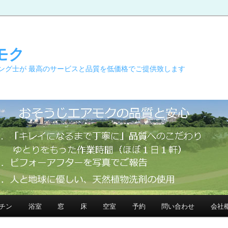
モク
ング士が 最高のサービスと品質を低価格でご提供致します
チン
浴室
窓
床
空室
予約
問い合わせ
会社