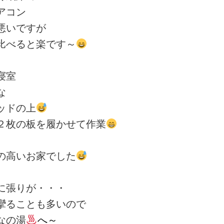
アコン
悪いですが
比べると楽です～
寝室
な
ッドの上
２枚の板を履かせて作業
の高いお家でした
に張りが・・・
攣ることも多いので
なの湯
へ～