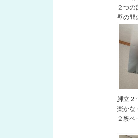
２つの
壁の間
脚立２
楽かな
２段ベ