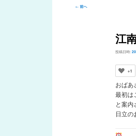
メ
投
←
前へ
ニ
稿
ュ
ナ
ー
ビ
江
ゲ
ー
シ
投稿日時:
2
ョ
ン
+1
おばあ
最初は
と案内
日立の