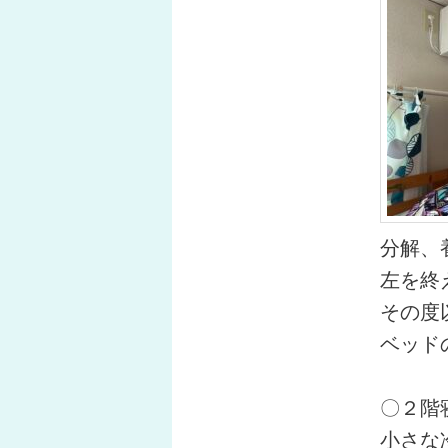
分解、
左を終
その度
ベッド
〇２階
小さな