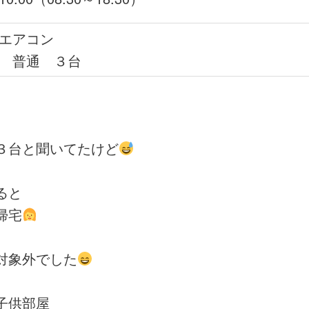
エアコン
普通 ３台
３台と聞いてたけど
ると
帰宅
対象外でした
子供部屋