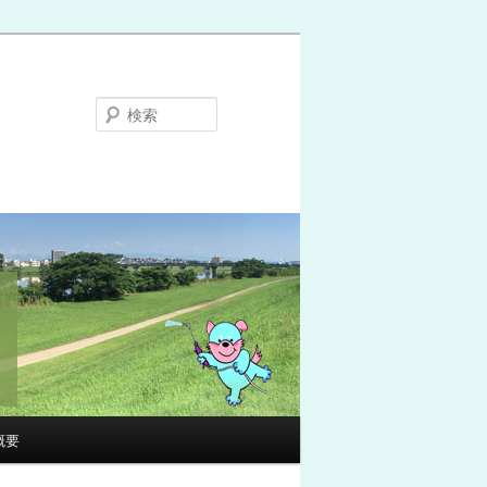
検
索
概要