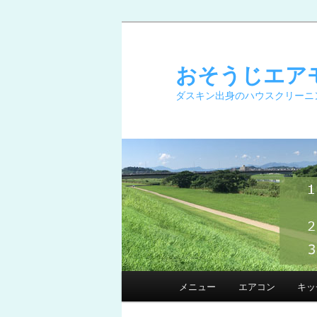
メ
イ
ン
おそうじエア
コ
ダスキン出身のハウスクリーニ
ン
テ
ン
ツ
へ
移
動
メ
メニュー
エアコン
キッ
イ
ン