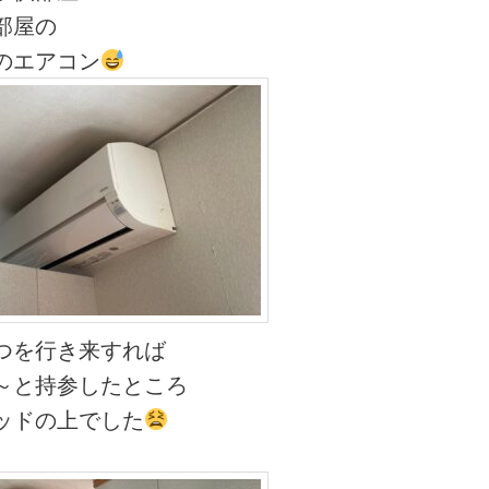
部屋の
のエアコン
つを行き来すれば
～と持参したところ
ッドの上でした