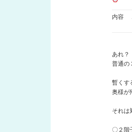
内容
あれ？
普通の
暫くす
奥様が
それは
〇２階