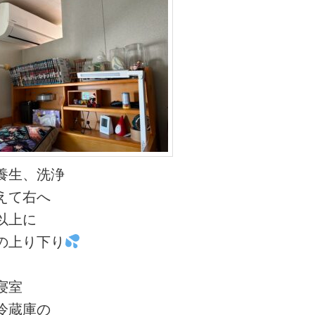
養生、洗浄
えて右へ
以上に
の上り下り
寝室
冷蔵庫の