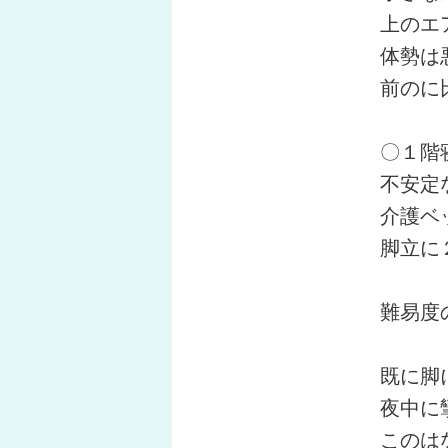
上のエ
体勢は
前のに
〇１階
不安定
介護ベ
脚立に
難易度
既に脚
夜中に
このは