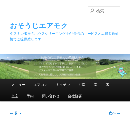
メ
イ
検
ン
索
コ
おそうじエアモク
ン
ダスキン出身のハウスクリーニング士が 最高のサービスと品質を低価
テ
格でご提供致します
ン
ツ
へ
移
動
メ
メニュー
エアコン
キッチン
浴室
窓
床
イ
ン
空室
予約
問い合わせ
会社概要
メ
ニ
ュ
投
←
前へ
次へ
→
ー
稿
ナ