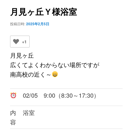
ビ
ゲ
月見ヶ丘Ｙ様浴室
ー
シ
投稿日時:
2025年2月5日
ョ
ン
+1
月見ヶ丘
広くてよくわからない場所ですが
南高校の近く～
02/05 9:00（8:30～17:30）
内
浴室
容