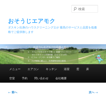
メ
イ
検
ン
索
コ
おそうじエアモク
ン
ダスキン出身のハウスクリーニング士が 最高のサービスと品質を低価
テ
格でご提供致します
ン
ツ
へ
移
動
メ
メニュー
エアコン
キッチン
浴室
窓
床
イ
ン
空室
予約
問い合わせ
会社概要
メ
ニ
ュ
投
←
前へ
次へ
→
ー
稿
ナ