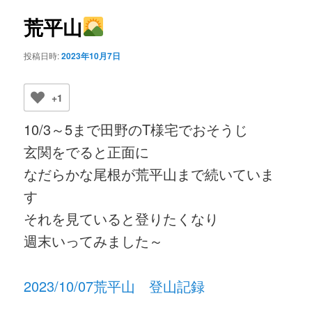
ビ
ゲ
荒平山
ー
シ
投稿日時:
2023年10月7日
ョ
ン
+1
10/3～5まで田野のT様宅でおそうじ
玄関をでると正面に
なだらかな尾根が荒平山まで続いていま
す
それを見ていると登りたくなり
週末いってみました～
2023/10/07荒平山 登山記録