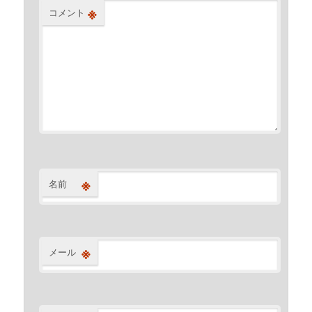
※
コメント
※
名前
※
メール