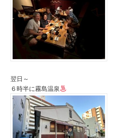
翌日～
６時半に霧島温泉