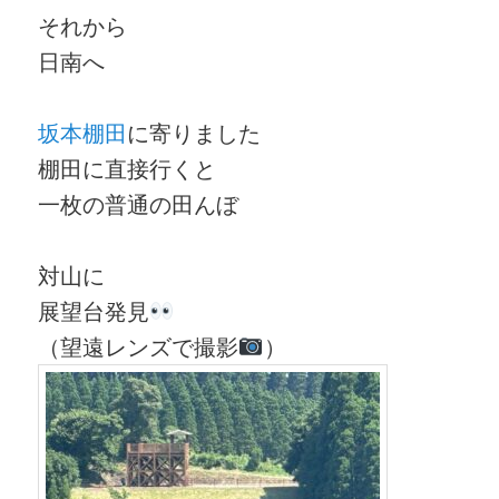
それから
日南へ
坂本棚田
に寄りました
棚田に直接行くと
一枚の普通の田んぼ
対山に
展望台発見
（望遠レンズで撮影
）