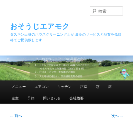
メ
イ
検
ン
索
コ
おそうじエアモク
ン
ダスキン出身のハウスクリーニング士が 最高のサービスと品質を低価
テ
格でご提供致します
ン
ツ
へ
移
動
メ
メニュー
エアコン
キッチン
浴室
窓
床
イ
ン
空室
予約
問い合わせ
会社概要
メ
ニ
ュ
投
←
前へ
次へ
→
ー
稿
ナ