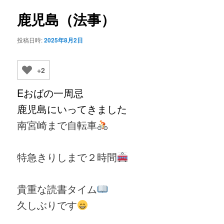
ビ
ゲ
鹿児島（法事）
ー
シ
投稿日時:
2025年8月2日
ョ
ン
+2
Eおばの一周忌
鹿児島にいってきました
南宮崎まで自転車
特急きりしまで２時間
貴重な読書タイム
久しぶりです