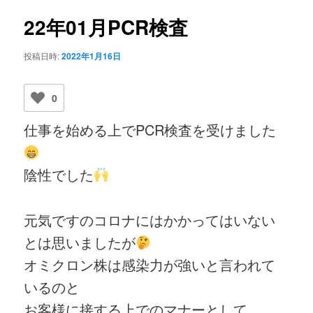
ビ
ゲ
22年01月PCR検査
ー
シ
投稿日時:
2022年1月16日
ョ
ン
0
仕事を始める上でPCR検査を受けました
陰性でした
元気ですのコロナにはかかってはいない
とは思いましたが
オミクロン株は感染力が強いと言われて
いるのと
お客様に接する上でのマナーとして