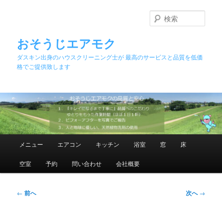
メ
イ
検
ン
索
コ
おそうじエアモク
ン
ダスキン出身のハウスクリーニング士が 最高のサービスと品質を低価
テ
格でご提供致します
ン
ツ
へ
移
動
メ
メニュー
エアコン
キッチン
浴室
窓
床
イ
ン
空室
予約
問い合わせ
会社概要
メ
ニ
ュ
投
←
前へ
次へ
→
ー
稿
ナ