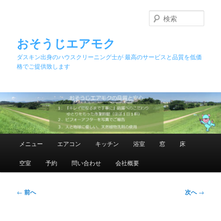
メ
イ
検
ン
索
コ
おそうじエアモク
ン
ダスキン出身のハウスクリーニング士が 最高のサービスと品質を低価
テ
格でご提供致します
ン
ツ
へ
移
動
メ
メニュー
エアコン
キッチン
浴室
窓
床
イ
ン
空室
予約
問い合わせ
会社概要
メ
ニ
ュ
投
←
前へ
次へ
→
ー
稿
ナ