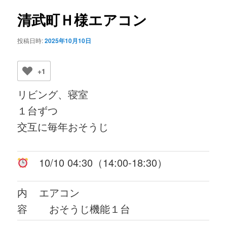
ビ
ゲ
清武町Ｈ様エアコン
ー
シ
投稿日時:
2025年10月10日
ョ
ン
+1
リビング、寝室
１台ずつ
交互に毎年おそうじ
10/10 04:30（14:00-18:30）
内
エアコン
容
おそうじ機能１台