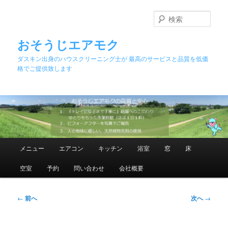
メ
イ
検
ン
索
コ
おそうじエアモク
ン
ダスキン出身のハウスクリーニング士が 最高のサービスと品質を低価
テ
格でご提供致します
ン
ツ
へ
移
動
メ
メニュー
エアコン
キッチン
浴室
窓
床
イ
ン
空室
予約
問い合わせ
会社概要
メ
ニ
ュ
投
←
前へ
次へ
→
ー
稿
ナ