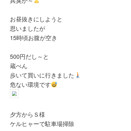
異臭が～
お昼抜きにしようと
思いましたが
15時頃お腹が空き
500円だし～と
蔵べん
歩いて買いに行きました
危ない環境です
夕方からＳ様
ケルヒャーで駐車場掃除