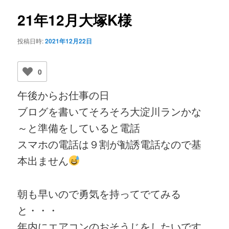
ビ
ゲ
21年12月大塚K様
ー
シ
投稿日時:
2021年12月22日
ョ
ン
0
午後からお仕事の日
ブログを書いてそろそろ大淀川ランかな
～と準備をしていると電話
スマホの電話は９割が勧誘電話なので基
本出ません
朝も早いので勇気を持ってでてみる
と・・・
年内にエアコンのおそうじをしたいです