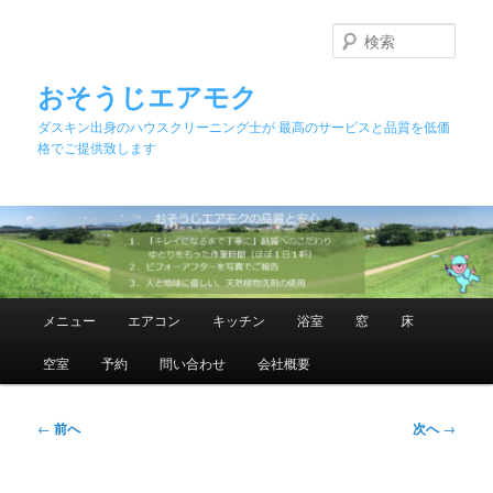
メ
イ
検
ン
索
コ
おそうじエアモク
ン
ダスキン出身のハウスクリーニング士が 最高のサービスと品質を低価
テ
格でご提供致します
ン
ツ
へ
移
動
メ
メニュー
エアコン
キッチン
浴室
窓
床
イ
ン
空室
予約
問い合わせ
会社概要
メ
ニ
ュ
投
←
前へ
次へ
→
ー
稿
ナ