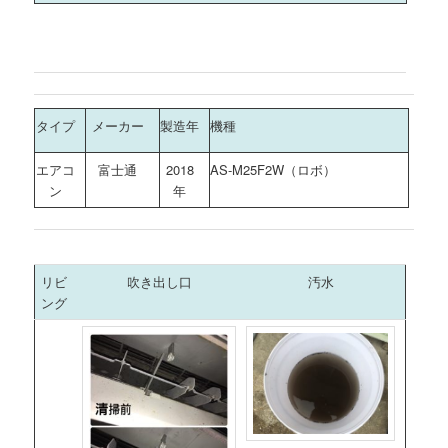
タイプ
メーカー
製造年
機種
エアコ
富士通
2018
AS-M25F2W（ロボ）
ン
年
リビ
吹き出し口
汚水
ング