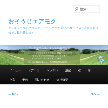
メ
イ
検
ン
索
コ
おそうじエアモク
ン
ダスキン出身のハウスクリーニング士が 最高のサービスと品質を低価
テ
格でご提供致します
ン
ツ
へ
移
動
メ
メニュー
エアコン
キッチン
浴室
窓
床
イ
ン
空室
予約
問い合わせ
会社概要
メ
ニ
ュ
投
←
前へ
次へ
→
ー
稿
ナ