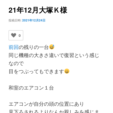
ビ
ゲ
21年12月大塚Ｋ様
ー
シ
投稿日時:
2021年12月24日
ョ
ン
0
前回
の残りの一台
同じ機種の大きさ違いで復習という感じ
なので
目をつぶってもできます
和室のエアコン１台
エアコンが自分の頭の位置にあり
見下ろされるよりなんか親しみを感じま