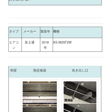
タイプ
メーカー
製造年
機種
エアコ
富士通
2018
AS-M25F2W
ン
年
和室
熱交換器
吹き出し口