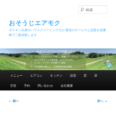
メ
イ
検
ン
索
コ
おそうじエアモク
ン
ダスキン出身のハウスクリーニング士が 最高のサービスと品質を低価
テ
格でご提供致します
ン
ツ
へ
移
動
メ
メニュー
エアコン
キッチン
浴室
窓
床
イ
ン
空室
予約
問い合わせ
会社概要
メ
ニ
ュ
投
←
前へ
次へ
→
ー
稿
ナ