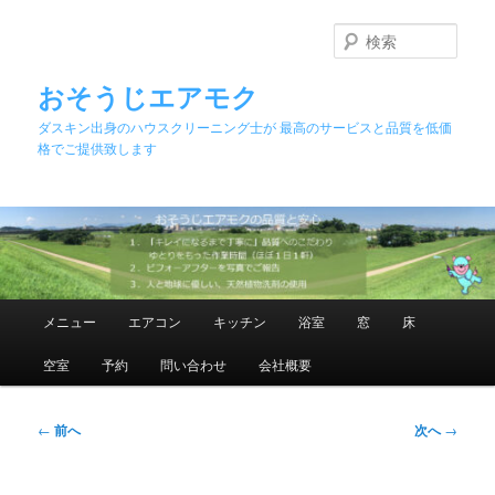
メ
イ
検
ン
索
コ
おそうじエアモク
ン
ダスキン出身のハウスクリーニング士が 最高のサービスと品質を低価
テ
格でご提供致します
ン
ツ
へ
移
動
メ
メニュー
エアコン
キッチン
浴室
窓
床
イ
ン
空室
予約
問い合わせ
会社概要
メ
ニ
ュ
投
←
前へ
次へ
→
ー
稿
ナ