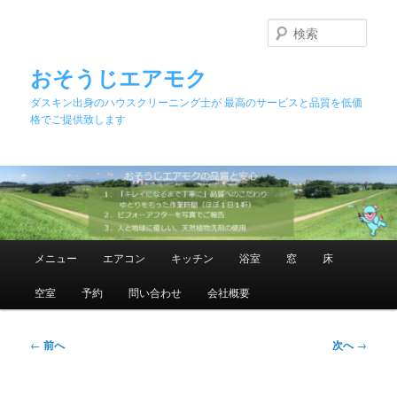
メ
イ
検
ン
索
コ
おそうじエアモク
ン
ダスキン出身のハウスクリーニング士が 最高のサービスと品質を低価
テ
格でご提供致します
ン
ツ
へ
移
動
メ
メニュー
エアコン
キッチン
浴室
窓
床
イ
ン
空室
予約
問い合わせ
会社概要
メ
ニ
ュ
投
←
前へ
次へ
→
ー
稿
ナ