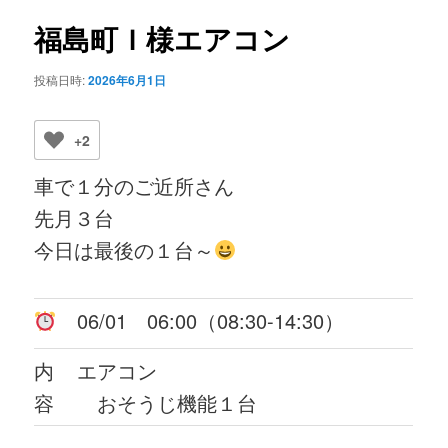
ビ
ゲ
福島町Ｉ様エアコン
ー
シ
投稿日時:
2026年6月1日
ョ
ン
+2
車で１分のご近所さん
先月３台
今日は最後の１台～
06/01 06:00（08:30-14:30）
内
エアコン
容
おそうじ機能１台