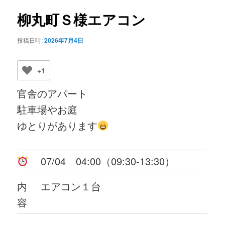
ビ
ゲ
柳丸町Ｓ様エアコン
ー
シ
投稿日時:
2026年7月4日
ョ
ン
+1
官舎のアパート
駐車場やお庭
ゆとりがあります
07/04 04:00（09:30-13:30）
内
エアコン１台
容