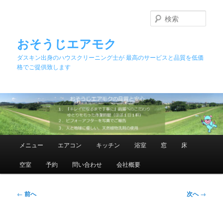
メ
イ
検
ン
索
コ
おそうじエアモク
ン
ダスキン出身のハウスクリーニング士が 最高のサービスと品質を低価
テ
格でご提供致します
ン
ツ
へ
移
動
メ
メニュー
エアコン
キッチン
浴室
窓
床
イ
ン
空室
予約
問い合わせ
会社概要
メ
ニ
ュ
投
←
前へ
次へ
→
ー
稿
ナ