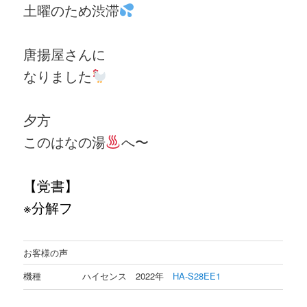
土曜のため渋滞
唐揚屋さんに
なりました
夕方
このはなの湯
へ〜
【
覚書
】
※分解フ
お客様の声
機種
ハイセンス 2022年
HA-S28EE1