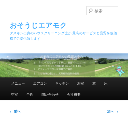
メ
イ
検
ン
索
コ
おそうじエアモク
ン
ダスキン出身のハウスクリーニング士が 最高のサービスと品質を低価
テ
格でご提供致します
ン
ツ
へ
移
動
メ
メニュー
エアコン
キッチン
浴室
窓
床
イ
ン
空室
予約
問い合わせ
会社概要
メ
ニ
ュ
投
←
前へ
次へ
→
ー
稿
ナ