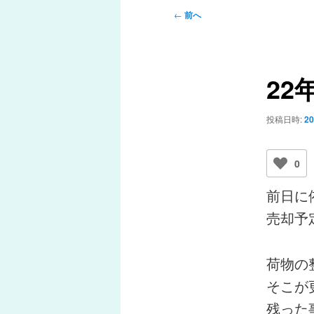
メ
投
←
前へ
ニ
稿
ュ
ナ
ー
ビ
22
ゲ
ー
シ
投稿日時:
2
ョ
ン
0
前日に
売却予
荷物の
そこが
残った