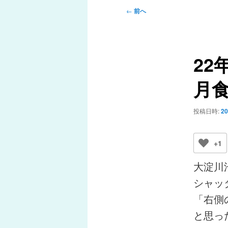
メ
投
←
前へ
ニ
稿
ュ
ナ
ー
ビ
22
ゲ
ー
月
シ
ョ
ン
投稿日時:
2
+1
大淀川
シャッ
「右側
と思っ