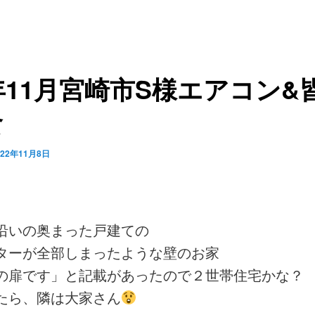
年11月宮崎市S様エアコン&
食
022年11月8日
沿いの奥まった戸建ての
ターが全部しまったような壁のお家
の扉です」と記載があったので２世帯住宅かな？
たら、隣は大家さん