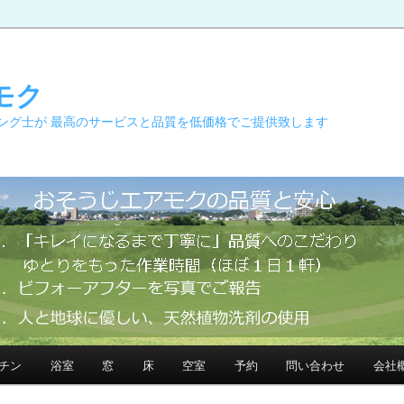
モク
ング士が 最高のサービスと品質を低価格でご提供致します
チン
浴室
窓
床
空室
予約
問い合わせ
会社