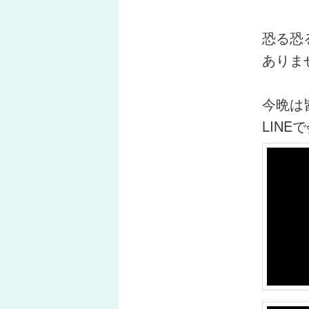
恐る恐
ありま
今晩は
LIN