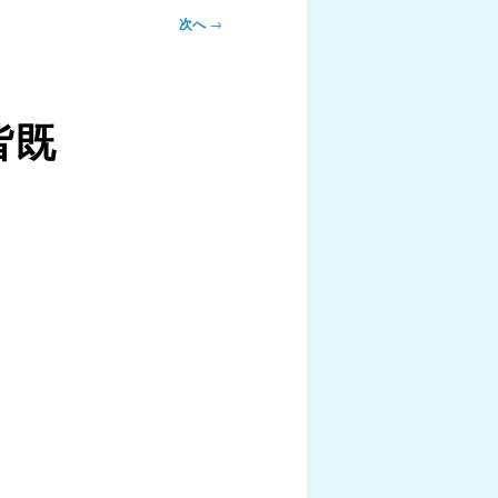
次へ
→
皆既