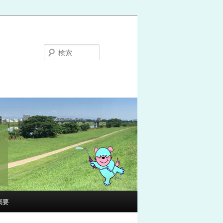
検
索
概要