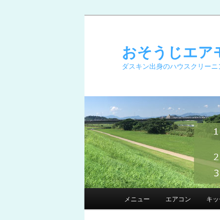
メ
イ
ン
おそうじエア
コ
ダスキン出身のハウスクリーニ
ン
テ
ン
ツ
へ
移
動
メ
メニュー
エアコン
キッ
イ
ン