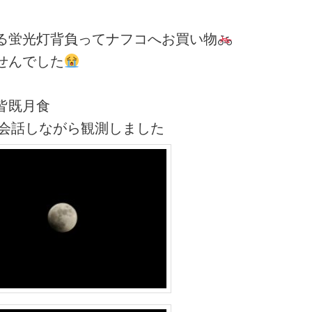
る蛍光灯背負ってナフコへお買い物
せんでした
皆既月食
Eで会話しながら観測しました