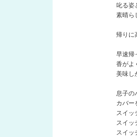
叱る姿
素晴ら
帰りに
早速帰
香がよ
美味し
息子の
カバー
スイッ
スイッ
スイッ