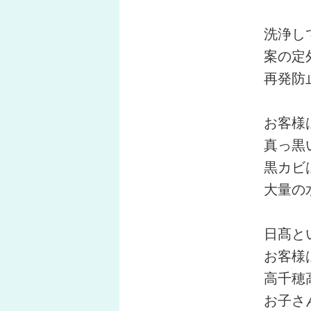
洗浄し
案の定
再発防
お客様
真っ黒
黒カビ
大量の
日髙と
お客様
高千穂
お子さ