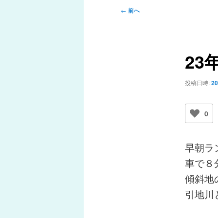
メ
投
←
前へ
ニ
稿
ュ
ナ
ー
ビ
23
ゲ
ー
シ
投稿日時:
2
ョ
ン
0
早朝ラ
車で８
傾斜地
引地川