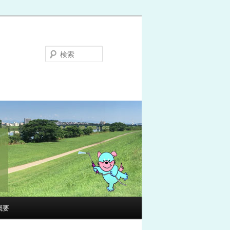
検
索
概要