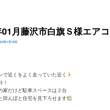
年01月藤沢市白旗Ｓ様エア
023年1月19日
ンで近くをよく走っていた近く
分！
の家だけど駐車スペースは２台
と田んぼと住宅を見下ろせます