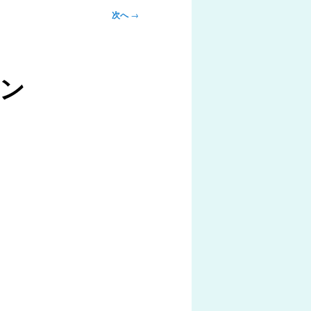
次へ
→
コン