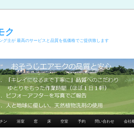
モク
ング士が 最高のサービスと品質を低価格でご提供致します
チン
浴室
窓
床
空室
予約
問い合わせ
会社