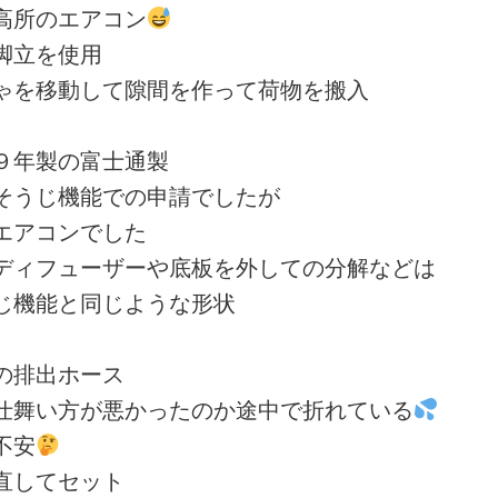
高所のエアコン
脚立を使用
ゃを移動して隙間を作って荷物を搬入
９年製の富士通製
そうじ機能での申請でしたが
エアコンでした
ディフューザーや底板を外しての分解などは
じ機能と同じような形状
の排出ホース
仕舞い方が悪かったのか途中で折れている
不安
直してセット