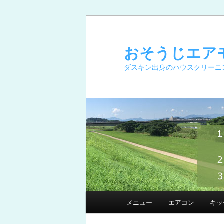
メ
イ
ン
おそうじエア
コ
ダスキン出身のハウスクリーニ
ン
テ
ン
ツ
へ
移
動
メ
メニュー
エアコン
キッ
イ
ン