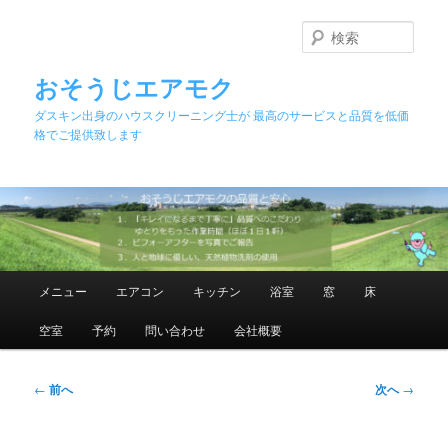
メ
イ
検
ン
索
コ
おそうじエアモク
ン
ダスキン出身のハウスクリーニング士が 最高のサービスと品質を低価
テ
格でご提供致します
ン
ツ
へ
移
動
メ
メニュー
エアコン
キッチン
浴室
窓
床
イ
ン
空室
予約
問い合わせ
会社概要
メ
ニ
ュ
投
←
前へ
次へ
→
ー
稿
ナ