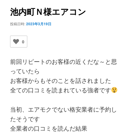
ビ
ゲ
池内町Ｎ様エアコン
ー
シ
投稿日時:
2023年3月19日
ョ
ン
0
前回リピートのお客様の近くだな～と思
っていたら
お客様からもそのことを話されました
全ての口コミを読まれている強者です
当初、エアモクでない格安業者に予約し
たそうです
全業者の口コミを読んだ結果