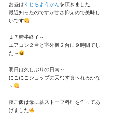
お昼は
くじらようかん
を頂きました
最近知ったのですが甘さ抑えめで美味し
いです
１７時半終了～
エアコン２台と室外機２台に９時間でし
た～
明日は久しぶりの日南～
にこにこショップの天むす食べれるかな
～
夜ご飯は母に薪ストーブ料理を作ってあ
げました