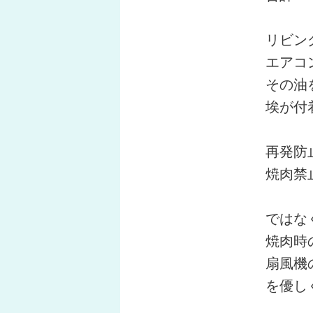
リビン
エアコ
その油
埃が付
再発防
焼肉禁
ではな
焼肉時
扇風機
を優し