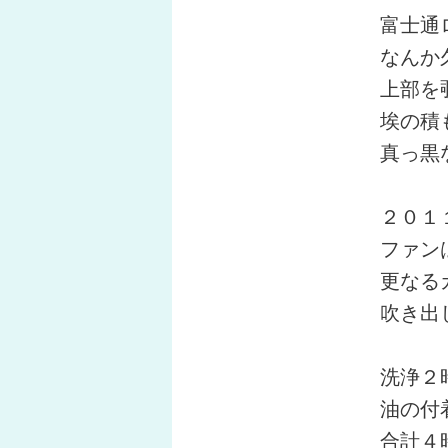
富士通
なんか
上部を
埃の積
真っ黒
２０１
ファン
更なる
吹き出
洗浄２
油の付
合計４