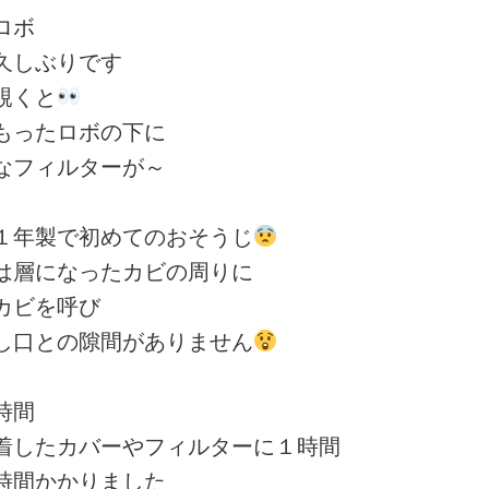
ロボ
久しぶりです
覗くと
もったロボの下に
なフィルターが～
１年製で初めてのおそうじ
は層になったカビの周りに
カビを呼び
し口との隙間がありません
時間
着したカバーやフィルターに１時間
時間かかりました