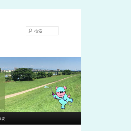
検
索
概要