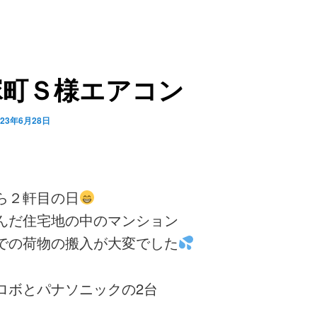
塚町Ｓ様エアコン
023年6月28日
ら２軒目の日
んだ住宅地の中のマンション
での荷物の搬入が大変でした
ロボとパナソニックの2台