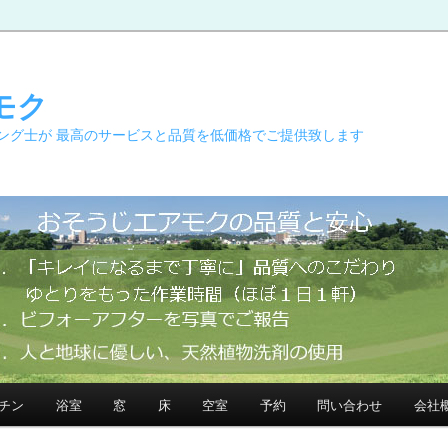
モク
ング士が 最高のサービスと品質を低価格でご提供致します
チン
浴室
窓
床
空室
予約
問い合わせ
会社