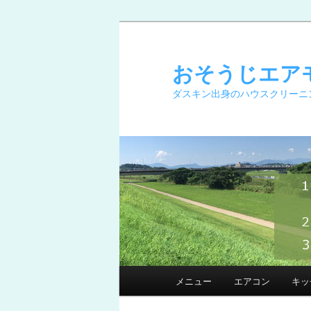
メ
イ
ン
おそうじエア
コ
ダスキン出身のハウスクリーニ
ン
テ
ン
ツ
へ
移
動
メ
メニュー
エアコン
キッ
イ
ン