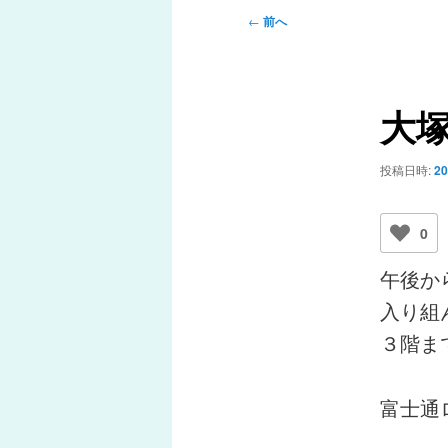
メ
投
←
前へ
ニ
稿
ュ
ナ
ー
ビ
大
ゲ
ー
シ
投稿日時:
2
ョ
ン
0
午後か
入り組
３階ま
富士通