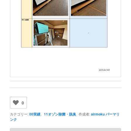
0
カテゴリー:
00実績
、
11オゾン除菌・脱臭
作成者:
airmoku
パーマリ
ンク