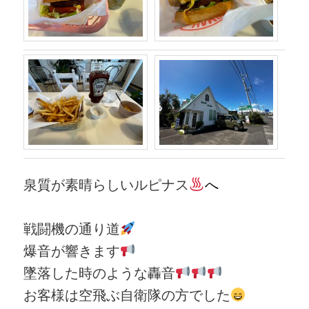
泉質が素晴らしいルピナス
へ
戦闘機の通り道
爆音が響きます
墜落した時のような轟音
お客様は空飛ぶ自衛隊の方でした