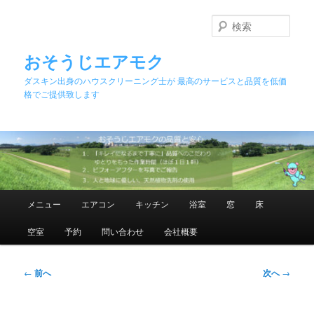
メ
イ
検
ン
索
コ
おそうじエアモク
ン
ダスキン出身のハウスクリーニング士が 最高のサービスと品質を低価
テ
格でご提供致します
ン
ツ
へ
移
動
メ
メニュー
エアコン
キッチン
浴室
窓
床
イ
ン
空室
予約
問い合わせ
会社概要
メ
ニ
ュ
投
←
前へ
次へ
→
ー
稿
ナ