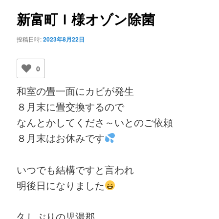
ビ
ゲ
新富町Ｉ様オゾン除菌
ー
シ
投稿日時:
2023年8月22日
ョ
ン
0
和室の畳一面にカビが発生
８月末に畳交換するので
なんとかしてくださ～いとのご依頼
８月末はお休みです
いつでも結構ですと言われ
明後日になりました
久しぶりの児湯郡