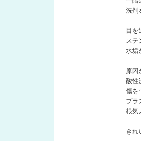
洗剤を
目を近
ステン
水垢が
原因が
酸性
傷をつ
プラス
根気よ
きれい