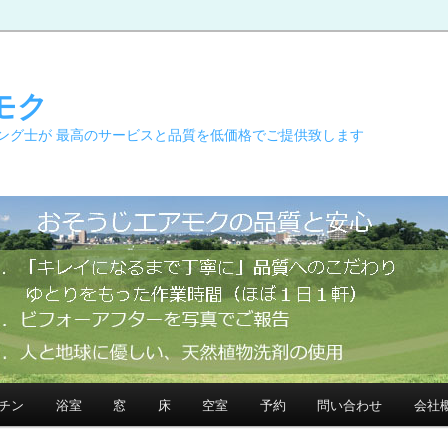
モク
ング士が 最高のサービスと品質を低価格でご提供致します
チン
浴室
窓
床
空室
予約
問い合わせ
会社