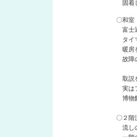
固着し
〇和室
富士通
タイマ
暖房を
故障
取説を
実はフ
博物館
〇２階
流しの
一階の