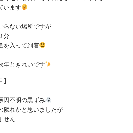
ています
からない場所ですが
０分
道を入って到着
数年ときれいです
目】
因不明の黒ずみ
擦れかと思いましたが
ません