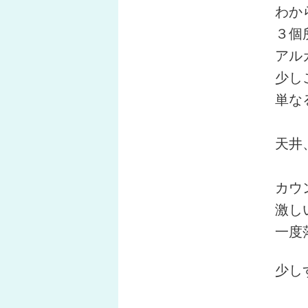
わか
３個
アルカ
少しこ
単なる
天井、
カウン
激し
一度落
少しず