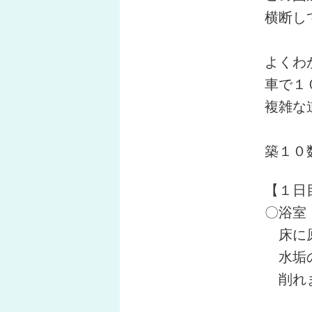
横断し
よくわ
車で１
複雑な
築１０
【１日
〇浴室
床に原
水垢の
削れ