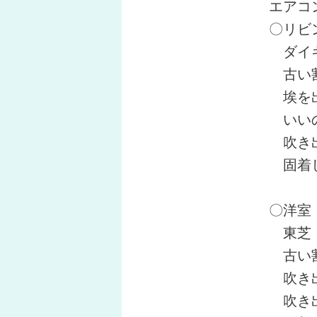
エアコ
〇リビ
ダイ
古い割
埃を出
いい
吹き出
固着し
〇洋室
東芝
古い割
吹き出
吹き出