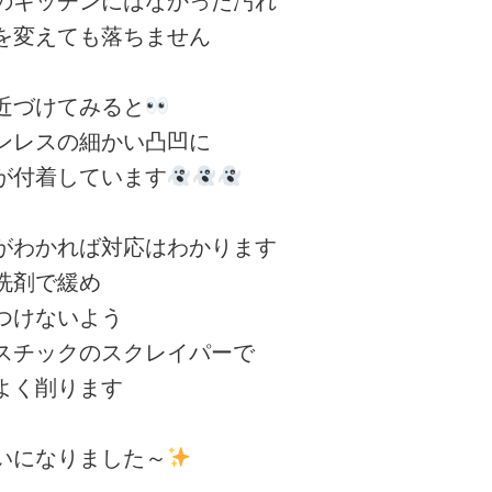
変えても落ちません
づけてみると
レスの細かい凸凹に
付着しています
わかれば対応はわかります
洗剤で緩め
けないよう
チックのスクレイパーで
く削ります
になりました～