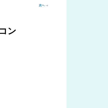
次へ
→
コン