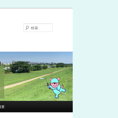
検
索
概要