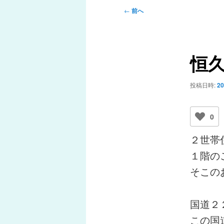
メ
投
←
前へ
ニ
稿
ュ
ナ
ー
ビ
恒
ゲ
ー
シ
投稿日時:
2
ョ
ン
0
２世帯
１階の
そこの
国道２
この国