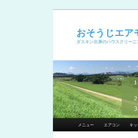
メ
イ
ン
おそうじエア
コ
ダスキン出身のハウスクリーニ
ン
テ
ン
ツ
へ
移
動
メ
メニュー
エアコン
キッ
イ
ン