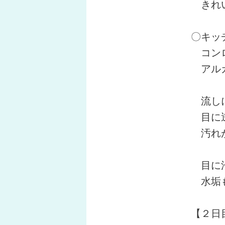
きれい
〇キッ
コンロ
アルカ
流しに
目に逆
汚れが
目に沿
水垢も
【２日