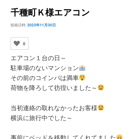
ビ
ゲ
千種町Ｋ様エアコン
ー
シ
投稿日時:
2023年11月30日
ョ
ン
0
エアコン１台の日～
駐車場のないマンション
その前のコインパは満車
荷物を降ろして彷徨いました～
当初連絡の取れなかったお客様
横浜に旅行中でした～
事前にベッドを移動してくれてました