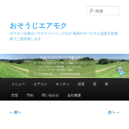
メ
イ
検
ン
索
コ
おそうじエアモク
ン
ダスキン出身のハウスクリーニング士が 最高のサービスと品質を低価
テ
格でご提供致します
ン
ツ
へ
移
動
メ
メニュー
エアコン
キッチン
浴室
窓
床
イ
ン
空室
予約
問い合わせ
会社概要
メ
ニ
ュ
投
←
前へ
次へ
→
ー
稿
ナ