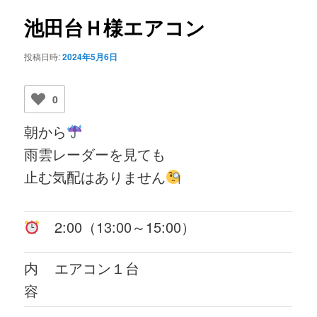
ビ
ゲ
池田台Ｈ様エアコン
ー
シ
投稿日時:
2024年5月6日
ョ
ン
0
朝から
雨雲レーダーを見ても
止む気配はありません
2:00（13:00～15:00）
内
エアコン１台
容