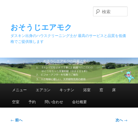
メ
イ
検
ン
索
コ
おそうじエアモク
ン
ダスキン出身のハウスクリーニング士が 最高のサービスと品質を低価
テ
格でご提供致します
ン
ツ
へ
移
動
メ
メニュー
エアコン
キッチン
浴室
窓
床
イ
ン
空室
予約
問い合わせ
会社概要
メ
ニ
ュ
投
←
前へ
次へ
→
ー
稿
ナ