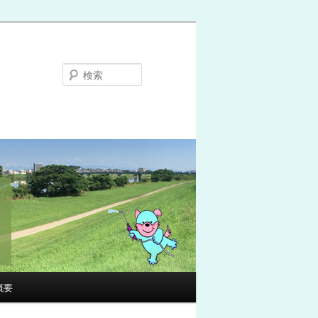
検
索
概要