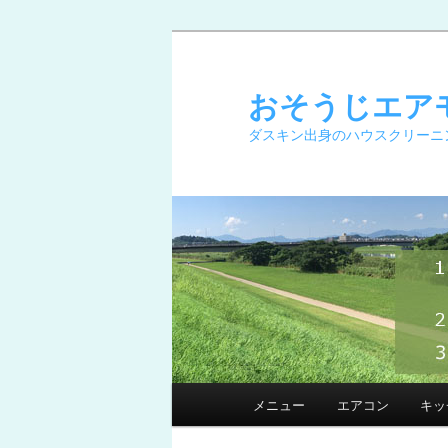
メ
イ
ン
おそうじエア
コ
ダスキン出身のハウスクリーニ
ン
テ
ン
ツ
へ
移
動
メ
メニュー
エアコン
キッ
イ
ン