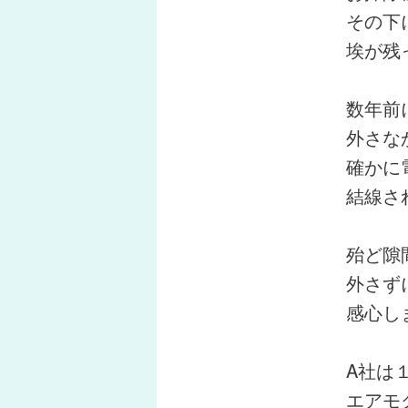
その下
埃が残
数年前
外さな
確かに
結線さ
殆ど隙
外さず
感心し
A社は
エアモ