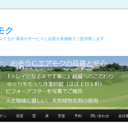
モク
ング士が 最高のサービスと品質を低価格でご提供致します
チン
浴室
窓
床
空室
予約
問い合わせ
会社