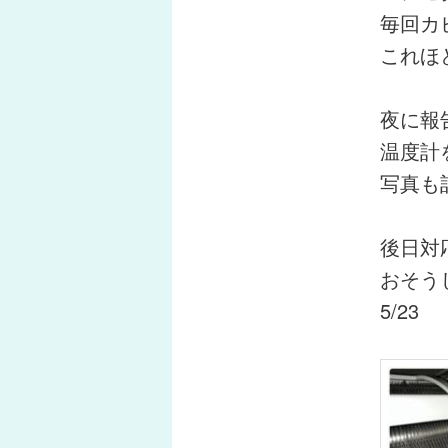
毎回カ
これほ
夜に報
温度計
写真も
後日対
おそう
5/23