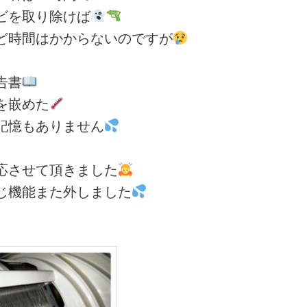
ビを取り除けば
ど時間はかからないのですが
告書
を嵌めた
記憶もありません
応させて頂きました
じ機能また外しました