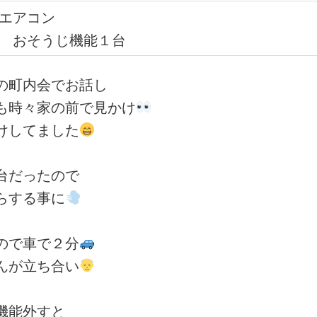
エアコン
おそうじ機能１台
の町内会でお話し
も時々家の前で見かけ
けしてました
台だったので
らする事に
ので車で２分
んが立ち合い
機能外すと