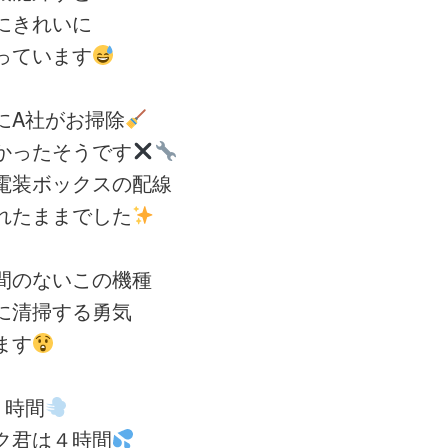
にきれいに
っています
にA社がお掃除
かったそうです
電装ボックスの配線
れたままでした
間のないこの機種
に清掃する勇気
ます
１時間
ク君は４時間