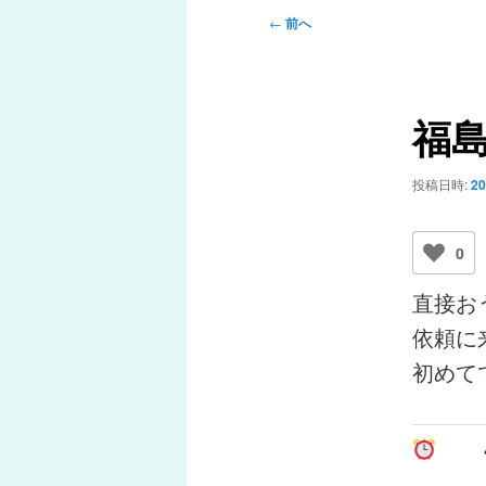
メ
投
←
前へ
ニ
稿
ュ
ナ
ー
ビ
福
ゲ
ー
シ
投稿日時:
2
ョ
ン
0
直接お
依頼に
初めて