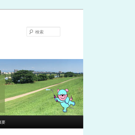
検
索
概要