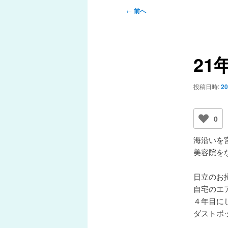
メ
投
←
前へ
ニ
稿
ュ
ナ
ー
ビ
21
ゲ
ー
シ
投稿日時:
2
ョ
ン
0
海沿いを
美容院を
日立のお
自宅のエ
４年目に
ダストボ