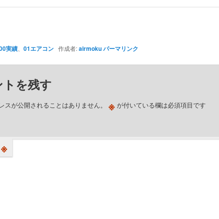
00実績
、
01エアコン
作成者:
airmoku
パーマリンク
ントを残す
※
レスが公開されることはありません。
が付いている欄は必須項目です
※