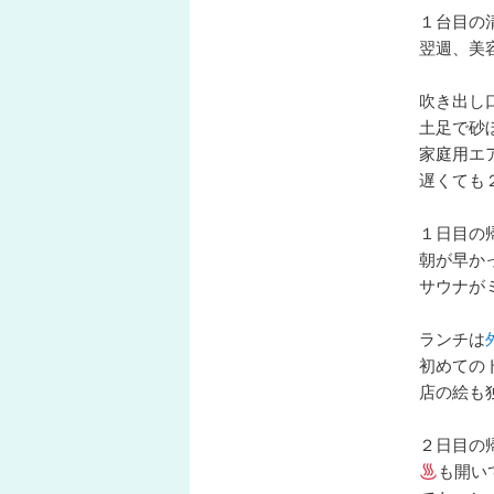
１台目の
翌週、美
吹き出し
土足で砂
家庭用エ
遅くても
１日目の
朝が早か
サウナが
ランチは
初めての
店の絵も
２日目の
も開い