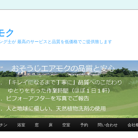
モク
ング士が 最高のサービスと品質を低価格でご提供致します
チン
浴室
窓
床
空室
予約
問い合わせ
会社