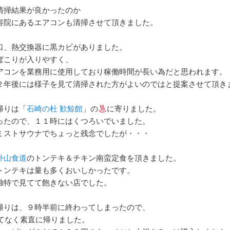
清掃結果が良かったのか
容院にあるエアコンも清掃させて頂きました。
口、熱交換器に黒カビがありました。
ぼこりが入りやすく、
アコンを業務用に使用しており稼働時間が長い為だと思われます。
２年後には様子を見て清掃された方がよいのではと提案させて頂き
帰りは「
石崎の杜 歓鯨館
」の
に寄りました。
ったので、１１時にはくつろいでいました。
ミストサウナでちょっと残念でしたが・・・
外山食道
のトンテキ＆チキン南蛮定食を頂きました。
トンテキは量も多くおいしかったです。
独特で見てて飽きない店でした。
帰りは、９時半前に終わってしまったので、
てなく素直に帰りました。