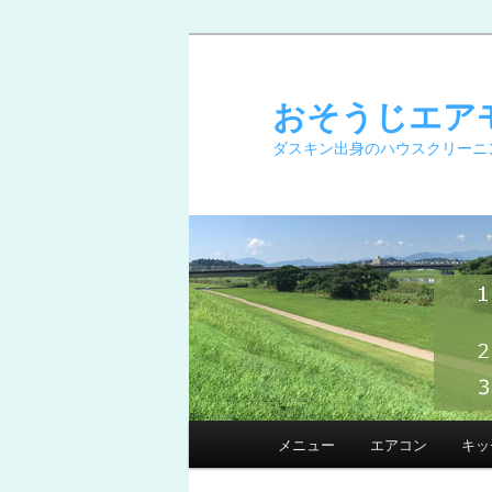
メ
イ
ン
おそうじエア
コ
ダスキン出身のハウスクリーニ
ン
テ
ン
ツ
へ
移
動
メ
メニュー
エアコン
キッ
イ
ン