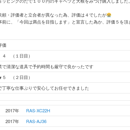
ョッピングのだで１００円のキャベツと大根をみつけ購入しました
依頼・評価者と立合者が異なった為、評価は４でしたが
事前に、「今回は満点を目指します」と宣言した為か、評価５を頂
評価
 ４ （１日目）
業で清潔な道具で予約時間も厳守で良かったです
★５ （２日目）
で丁寧な仕事ぶりで安心してお任せできました
2017年
RAS-XC22H
2017年
RAS-AJ36