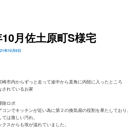
年10月佐土原町S様宅
021年10月6日
宮崎市内からずっと走って途中から直角に内陸に入ったところ
なされているお家
掃除ロボ
アコンでキッチンが近い為に第２の換気扇の役割を果たしており、
しては激しい汚れ。
ックスからも埃が溢れていました。