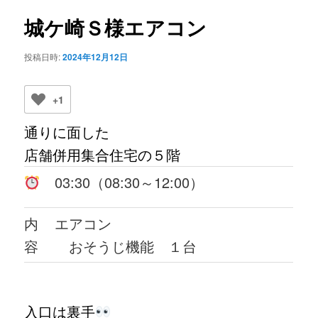
ビ
ゲ
城ケ崎Ｓ様エアコン
ー
シ
投稿日時:
2024年12月12日
ョ
ン
+1
通りに面した
店舗併用集合住宅の５階
03:30（08:30～12:00）
内
エアコン
容
おそうじ機能 １台
入口は裏手