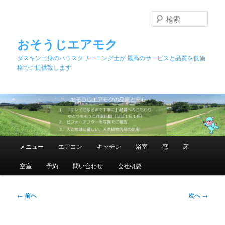
メ
イ
検
ン
索
コ
おそうじエアモク
ン
ダスキン出身のハウスクリーニング士が 最高のサービスと品質を低価
テ
格でご提供致します
ン
ツ
へ
移
動
メ
メニュー
エアコン
キッチン
浴室
窓
床
イ
ン
空室
予約
問い合わせ
会社概要
メ
ニ
ュ
投
←
前へ
次へ
→
ー
稿
ナ