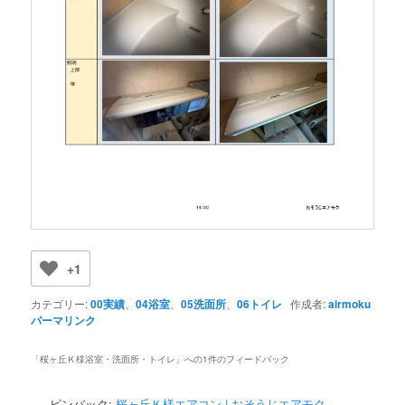
+1
カテゴリー:
00実績
、
04浴室
、
05洗面所
、
06トイレ
作成者:
airmoku
パーマリンク
「
桜ヶ丘Ｋ様浴室・洗面所・トイレ
」への1件のフィードバック
ピンバック:
桜ヶ丘Ｋ様エアコン | おそうじエアモク