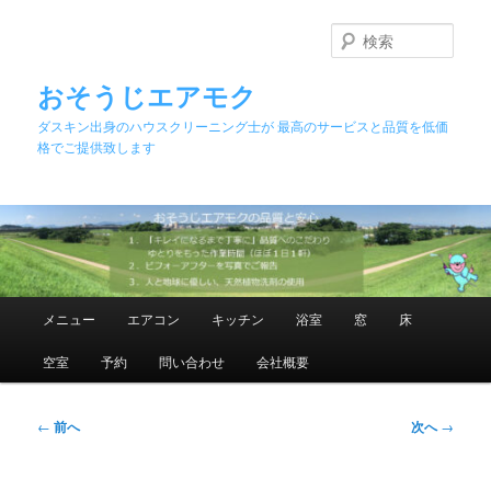
メ
イ
検
ン
索
コ
おそうじエアモク
ン
ダスキン出身のハウスクリーニング士が 最高のサービスと品質を低価
テ
格でご提供致します
ン
ツ
へ
移
動
メ
メニュー
エアコン
キッチン
浴室
窓
床
イ
ン
空室
予約
問い合わせ
会社概要
メ
ニ
ュ
投
←
前へ
次へ
→
ー
稿
ナ