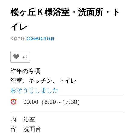
ビ
ゲ
桜ヶ丘Ｋ様浴室・洗面所・ト
ー
シ
イレ
ョ
ン
投稿日時:
2024年12月16日
+1
昨年の今頃
浴室、キッチン、トイレ
おそうじしました
09:00（8:30～17:30）
内
浴室
容
洗面台