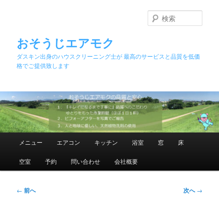
メ
イ
検
ン
索
コ
おそうじエアモク
ン
ダスキン出身のハウスクリーニング士が 最高のサービスと品質を低価
テ
格でご提供致します
ン
ツ
へ
移
動
メ
メニュー
エアコン
キッチン
浴室
窓
床
イ
ン
空室
予約
問い合わせ
会社概要
メ
ニ
ュ
投
←
前へ
次へ
→
ー
稿
ナ