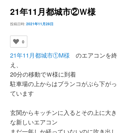
ビ
ゲ
21年11月都城市②Ｗ様
ー
シ
投稿日時:
2021年11月28日
ョ
ン
0
21年11月都城市①M様
のエアコンを終
え、
20分の移動でＷ様に到着
駐車場の上からはブランコがぶら下がっ
ています
玄関からキッチンに入るとその上に大き
な新しいエアコン
まだ一年しか経っていないのに吹き出し