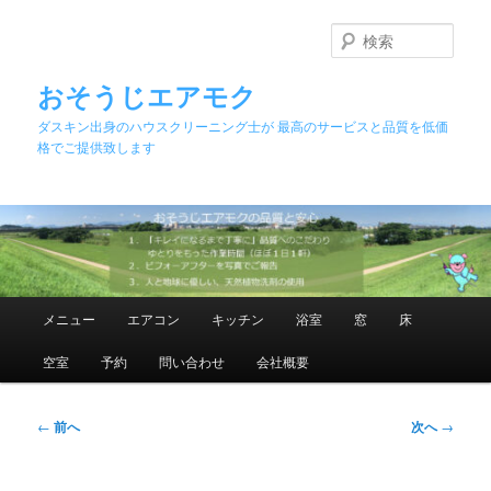
メ
イ
検
ン
索
コ
おそうじエアモク
ン
ダスキン出身のハウスクリーニング士が 最高のサービスと品質を低価
テ
格でご提供致します
ン
ツ
へ
移
動
メ
メニュー
エアコン
キッチン
浴室
窓
床
イ
ン
空室
予約
問い合わせ
会社概要
メ
ニ
ュ
投
←
前へ
次へ
→
ー
稿
ナ