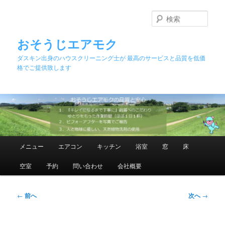
メ
イ
検
ン
索
コ
おそうじエアモク
ン
ダスキン出身のハウスクリーニング士が 最高のサービスと品質を低価
テ
格でご提供致します
ン
ツ
へ
移
動
メ
メニュー
エアコン
キッチン
浴室
窓
床
イ
ン
空室
予約
問い合わせ
会社概要
メ
ニ
ュ
投
←
前へ
次へ
→
ー
稿
ナ