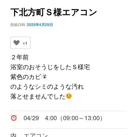
ビ
ゲ
下北方町Ｓ様エアコン
ー
シ
投稿日時:
2025年4月29日
ョ
ン
+1
２年前
浴室のおそうじをしたＳ様宅
紫色のカビ
のようなシミのような汚れ
落とせませんでした
04/29 4:00（09:00～13:00）
内
エアコン