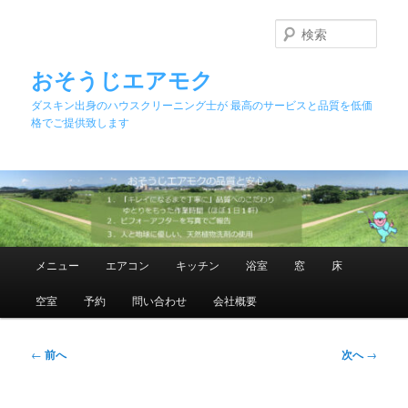
メ
イ
検
ン
索
コ
おそうじエアモク
ン
ダスキン出身のハウスクリーニング士が 最高のサービスと品質を低価
テ
格でご提供致します
ン
ツ
へ
移
動
メ
メニュー
エアコン
キッチン
浴室
窓
床
イ
ン
空室
予約
問い合わせ
会社概要
メ
ニ
ュ
投
←
前へ
次へ
→
ー
稿
ナ