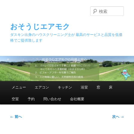
メ
イ
検
ン
索
コ
おそうじエアモク
ン
ダスキン出身のハウスクリーニング士が 最高のサービスと品質を低価
テ
格でご提供致します
ン
ツ
へ
移
動
メ
メニュー
エアコン
キッチン
浴室
窓
床
イ
ン
空室
予約
問い合わせ
会社概要
メ
ニ
ュ
投
←
前へ
次へ
→
ー
稿
ナ