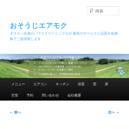
メ
イ
検
ン
索
コ
おそうじエアモク
ン
ダスキン出身のハウスクリーニング士が 最高のサービスと品質を低価
テ
格でご提供致します
ン
ツ
へ
移
動
メ
メニュー
エアコン
キッチン
浴室
窓
床
イ
ン
空室
予約
問い合わせ
会社概要
メ
ニ
ュ
投
←
前へ
次へ
→
ー
稿
ナ