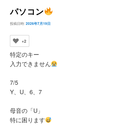
ビ
ゲ
パソコン
ー
シ
投稿日時:
2026年7月19日
ョ
ン
+2
特定のキー
入力できません
7/5
Y、U、6、7
母音の「U」
特に困ります