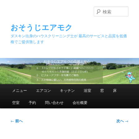
メ
イ
検
ン
索
コ
おそうじエアモク
ン
ダスキン出身のハウスクリーニング士が 最高のサービスと品質を低価
テ
格でご提供致します
ン
ツ
へ
移
動
メ
メニュー
エアコン
キッチン
浴室
窓
床
イ
ン
空室
予約
問い合わせ
会社概要
メ
ニ
ュ
投
←
前へ
次へ
→
ー
稿
ナ