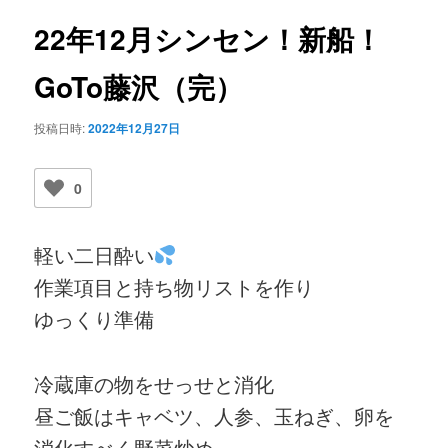
ビ
ゲ
22年12月シンセン！新船！
ー
シ
GoTo藤沢（完）
ョ
ン
投稿日時:
2022年12月27日
0
軽い二日酔い
作業項目と持ち物リストを作り
ゆっくり準備
冷蔵庫の物をせっせと消化
昼ご飯はキャベツ、人参、玉ねぎ、卵を
消化すべく野菜炒め