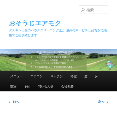
メ
イ
検
ン
索
コ
おそうじエアモク
ン
ダスキン出身のハウスクリーニング士が 最高のサービスと品質を低価
テ
格でご提供致します
ン
ツ
へ
移
動
メ
メニュー
エアコン
キッチン
浴室
窓
床
イ
ン
空室
予約
問い合わせ
会社概要
メ
ニ
ュ
投
←
前へ
次へ
→
ー
稿
ナ